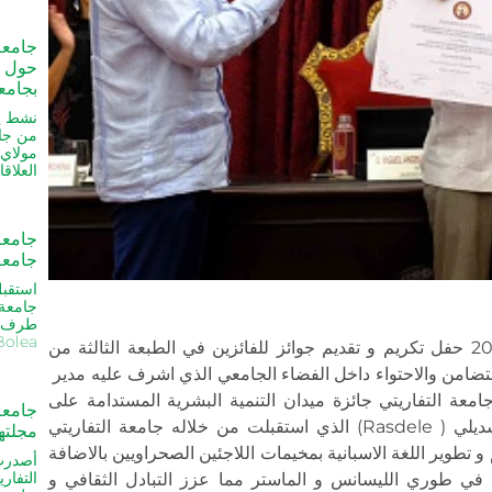
جامعة
حول ال
بجامع
من جام
مولاي 
العلاق
جامعة 
جامعة
جامعة 
طرف م
Rosa Bolea بمقر 
نظمت جامعة اشبيلية الاسبانية يوم 07 اكتوبر 2025 حفل تكريم و تقديم جوائز للفائزين في الطبعة الثالثة من
والتضامن والاحتواء داخل الفضاء الجامعي الذي اشرف عليه مدير
عة التفاريتي جائزة ميدان التنمية البشرية المستدامة على
جامعة
المستويين المحلي و الدولي من خلال برنامج راسديلي ( Rasdele) الذي استقبلت من خلاله جامعة التفاريتي
مجلتها
 تطوير اللغة الاسبانية بمخيمات اللاجئين الصحراويين بالاضافة
التفار
في طوري الليسانس و الماستر مما عزز التبادل الثقافي و