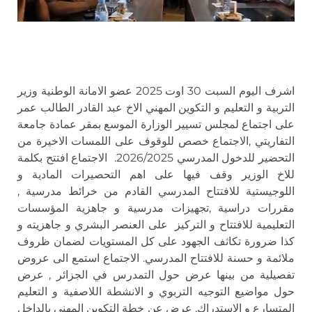
اشرف اليوم السبت 30 اوت 2025 عضو الامانة الوطنية وزير
التربية و التعليم و التكوين المهني الاخ عبد القادر الطالب عمر
على اجتماع لمجلس تسيير الوزارة الموسع بمقر عمادة جامعة
التفاريتي ,الاجتماع خصص للوقوف على اللمسات الاخيرة من
التحضير للدخول المدرسي 2026/2025. الاجتماع افتتح بكلمة
للاخ الوزير وقف فيها على اهم التحصيرات المادية و
اللوجيستية للافتتاح المدرسي القادم من خرائط مدرسية ,
مقررات دراسية ,تجهيزات مدرسية و جاهزية المؤسسات
التعليمية للافتتاح و التركيز على العنصر البشري و جاهزيته و
كذا ضرورة تكاثف الجهود على كل المستويات لضمان ظروف
ملائمة و حسنة للافتتاح المدرسي. الاجتماع استمع الى عروض
تفصيلية من بينها عرض حول التمدرس في الجزائر , عرض
حول مواضيع التوجيه التربوي و الانشطة اللاصفية و التعليم
المتسارع و الاستدراك, عرض عن خطة التكوين المهني بالداخل