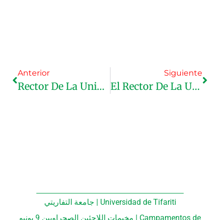
Anterior
Siguiente
Rector De La Universidad De Tifariti: Animamos Especialmente A Los Investigadores Saharauis Y A Los Miembros De La Comunidad Académica Internacional A Participar En Este Número De La Revista.
El Rector De La Universidad De Tifariti En Visita A La Universidad Jaume I.
جامعة التفاريتي | Universidad de Tifariti
مخيمات اللاجئين الصحراويين 9 يونيو | Campamentos de