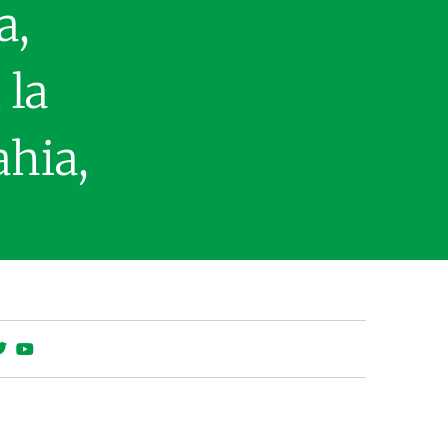
a,
 la
ahia,