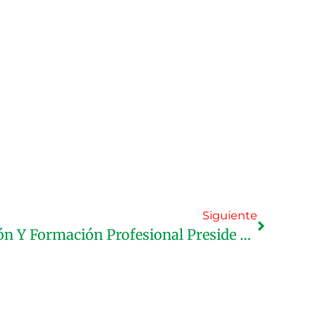
Siguiente
El Ministro De Educación Y Formación Profesional Preside Una Reunión Del Consejo De Gestión Del Ministerio En Preparación Para El Próximo Curso Escolar