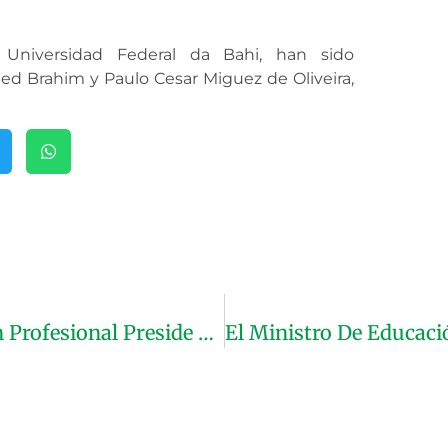
a Universidad Federal da Bahi, han sido
d Brahim y Paulo Cesar Miguez de Oliveira,
El Ministro De Educación Y Formación Profesional Preside Reunión Del Consejo De Administración De La Universidad De Tifariti