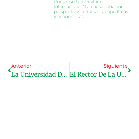
Congreso Universitario
Internacional “La causa saharaui:
perspectivas jurídicas, geopolíticas
y económicas
Anterior
Siguiente
La Universidad De Tifariti Firma Un Acuerdo De Cooperación Con La Universidad De Zaragoza
El Rector De La Universidad De Tifariti Mantiene Encuentros Especializados Con Decanos De Facultades De La Universidad De Zaragoza